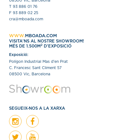
08500 Vic, Barcelona
T 93 886 01 76
F 93 889 02 25
cra@mboada.com
WWW.
MBOADA.COM
VISITA'NS AL NOSTRE SHOWROOM!
2
MÉS DE 1.500M
D’EXPOSICIÓ
Exposició:
Polígon Industrial Mas d'en Prat
C. Francesc Sant Climent 57
08500 Vic, Barcelona
SEGUEIX-NOS A LA XARXA