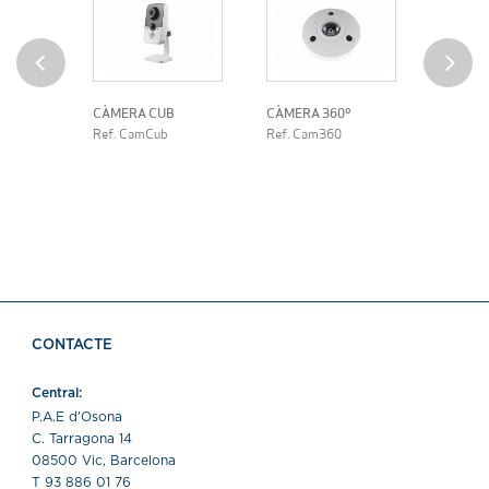
CÀMERA CUB
CÀMERA 360º
CÀMER
Ref. CamCub
Ref. Cam360
EMPOT
Ref. C
CONTACTE
Central:
P.A.E d'Osona
C. Tarragona 14
08500 Vic, Barcelona
T 93 886 01 76