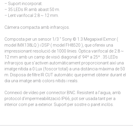
– Suport incorporat.
– 35 LEDs IR amb abast 50 m.
– Lent varifocal 2.8 ~ 12 mm.
Càmera compacta amb infrarojos.
Composta per un sensor 1/3 " Sony © 1.3 Megapixel Exmor (
model IMX138LQ ) i DSP ( model FH8520 ), que ofereix una
impressionant resolució de 1000 línies. Òptica varifocal de 2.8 ~
12 mm amb un camp de visió diagonal d' 94º a 25º . 35 LEDs
infrarojos que s'activen automàticament proporcionant així una
imatge nítida a 0 Lux (foscor total) a una distància màxima de 50
m. Disposa de filtre IR CUT automàtic que permet obtenir durant el
dia una imatge amb colors nítids i reals.
Connexió de vídeo per connector BNC. Resistent a l'aigua, amb
protocol d'impermeabilització IP66, pot ser usada tant per a
interior com per a exterior. Suport per sostre o paret inclòs.