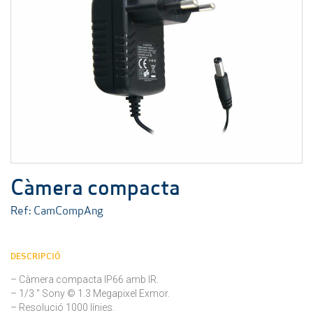
Càmera compacta
Ref: CamCompAng
DESCRIPCIÓ
– Càmera compacta IP66 amb IR.
– 1/3 " Sony © 1.3 Megapixel Exmor.
– Resolució 1000 línies.