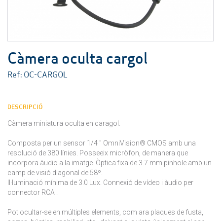
Càmera oculta cargol
Ref: OC-CARGOL
DESCRIPCIÓ
Càmera miniatura oculta en caragol.
Composta per un sensor 1/4 " OmniVision® CMOS amb una
resolució de 380 línies. Posseeix micròfon, de manera que
incorpora àudio a la imatge. Òptica fixa de 3.7 mm pinhole amb un
camp de visió diagonal de 58º.
Il·luminació mínima de 3.0 Lux. Connexió de vídeo i àudio per
connector RCA .
Pot ocultar-se en múltiples elements, com ara plaques de fusta,