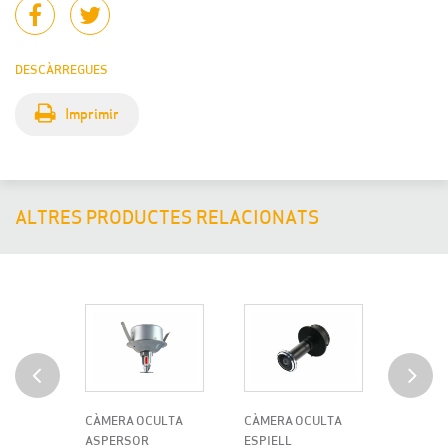
DESCÀRREGUES
Imprimir
ALTRES PRODUCTES RELACIONATS
CÀMERA OCULTA
CÀMERA OCULTA
CÀMER
ASPERSOR
ESPIELL
DETEC