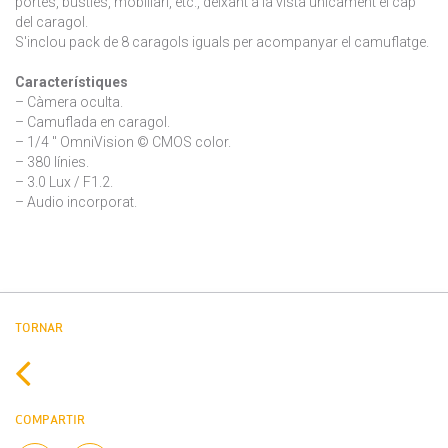
portes, bústies, mobiliari, etc., deixant a la vista únicament el cap
del caragol.
S'inclou pack de 8 caragols iguals per acompanyar el camuflatge.
Característiques
– Càmera oculta.
– Camuflada en caragol.
– 1/4 " OmniVision © CMOS color.
– 380 línies.
– 3.0 Lux / F1.2.
– Audio incorporat.
TORNAR
COMPARTIR