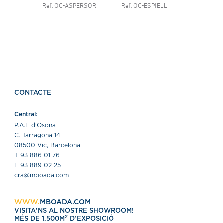
Ref. OC-ASPERSOR
Ref. OC-ESPIELL
Ref. O
CONTACTE
Central:
P.A.E d'Osona
C. Tarragona 14
08500 Vic, Barcelona
T 93 886 01 76
F 93 889 02 25
cra@mboada.com
WWW.
MBOADA.COM
VISITA'NS AL NOSTRE SHOWROOM!
2
MÉS DE 1.500M
D’EXPOSICIÓ