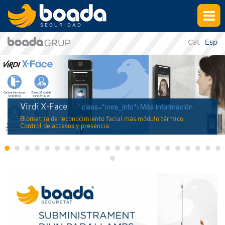
SEGURIDAD
Cat
Esp
" class="mes_info">Más información
Virdi X-Face
Biometría de reconocimiento facial más módulo térmico.
Control de accesos y presencia.