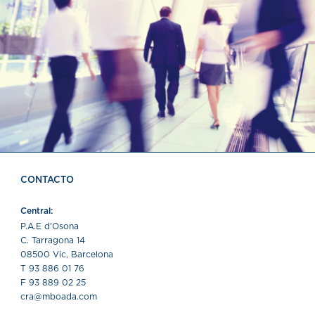
CONTACTO
Central:
P.A.E d'Osona
C. Tarragona 14
08500 Vic, Barcelona
T 93 886 01 76
F 93 889 02 25
cra@mboada.com