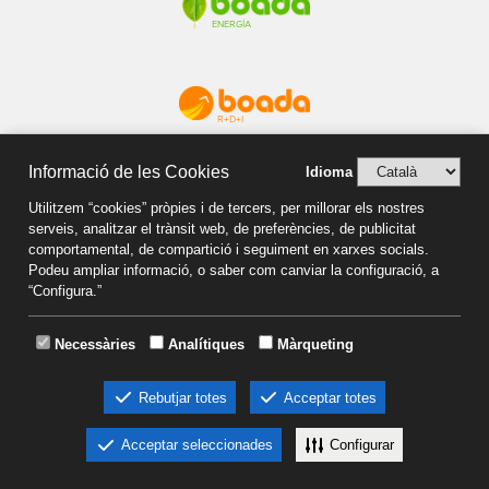
ENERGÍA
R+D+I
Informació de les Cookies
Idioma
Utilitzem “cookies” pròpies i de tercers, per millorar els nostres
serveis, analitzar el trànsit web, de preferències, de publicitat
comportamental, de compartició i seguiment en xarxes socials.
NEWSLETTER
Podeu ampliar informació, o saber com canviar la configuració, a
“Configura.”
Necessàries
Analítiques
Màrqueting
Rebutjar totes
Acceptar totes
Acceptar seleccionades
Configurar