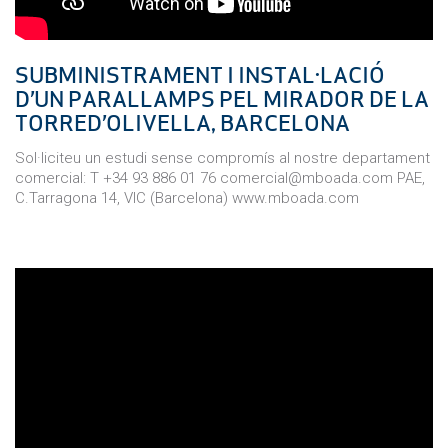
SUBMINISTRAMENT I INSTAL·LACIÓ
D’UN PARALLAMPS PEL MIRADOR DE LA
TORRED’OLIVELLA, BARCELONA
Sol·liciteu un estudi sense compromís al nostre departament
comercial: T +34 93 886 01 76 comercial@mboada.com PAE,
C.Tarragona 14, VIC (Barcelona) www.mboada.com