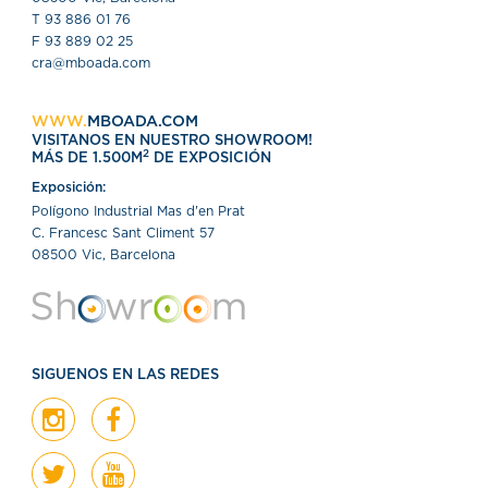
T 93 886 01 76
F 93 889 02 25
cra@mboada.com
WWW.
MBOADA.COM
VISITANOS EN NUESTRO SHOWROOM!
2
MÁS DE 1.500M
DE EXPOSICIÓN
Exposición:
Polígono Industrial Mas d'en Prat
C. Francesc Sant Climent 57
08500 Vic, Barcelona
SIGUENOS EN LAS REDES